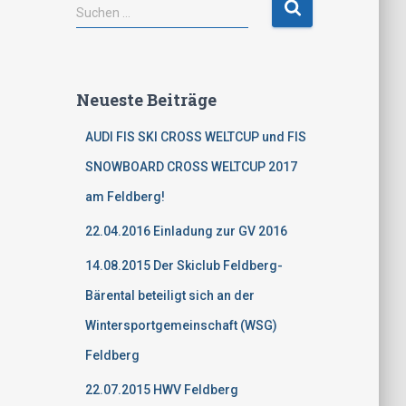
S
Suchen …
u
c
h
e
Neueste Beiträge
n
n
AUDI FIS SKI CROSS WELTCUP und FIS
a
c
SNOWBOARD CROSS WELTCUP 2017
h
am Feldberg!
:
22.04.2016 Einladung zur GV 2016
14.08.2015 Der Skiclub Feldberg-
Bärental beteiligt sich an der
Wintersportgemeinschaft (WSG)
Feldberg
22.07.2015 HWV Feldberg