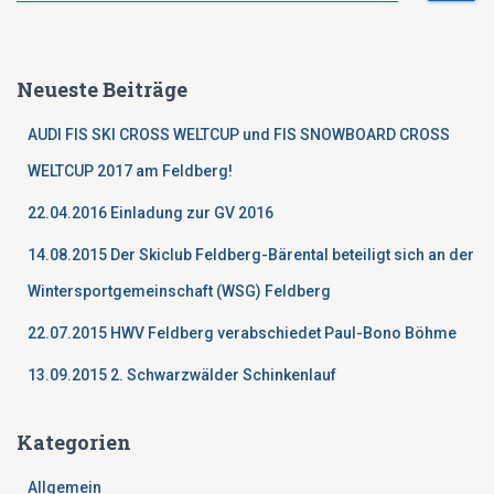
c
h
e
Neueste Beiträge
n
n
AUDI FIS SKI CROSS WELTCUP und FIS SNOWBOARD CROSS
a
c
WELTCUP 2017 am Feldberg!
h
22.04.2016 Einladung zur GV 2016
:
14.08.2015 Der Skiclub Feldberg-Bärental beteiligt sich an der
Wintersportgemeinschaft (WSG) Feldberg
22.07.2015 HWV Feldberg verabschiedet Paul-Bono Böhme
13.09.2015 2. Schwarzwälder Schinkenlauf
Kategorien
Allgemein