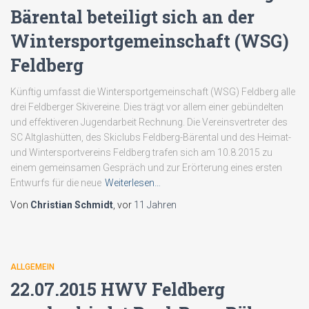
Bärental beteiligt sich an der
Wintersportgemeinschaft (WSG)
Feldberg
Künftig umfasst die Wintersportgemeinschaft (WSG) Feldberg alle
drei Feldberger Skivereine. Dies trägt vor allem einer gebündelten
und effektiveren Jugendarbeit Rechnung. Die Vereinsvertreter des
SC Altglashütten, des Skiclubs Feldberg-Bärental und des Heimat-
und Wintersportvereins Feldberg trafen sich am 10.8.2015 zu
einem gemeinsamen Gespräch und zur Erörterung eines ersten
Entwurfs für die neue
Weiterlesen…
Von
Christian Schmidt
, vor
11 Jahren
ALLGEMEIN
22.07.2015 HWV Feldberg