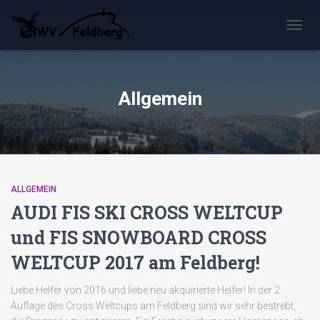
NAVIG
UMSC
Allgemein
ALLGEMEIN
AUDI FIS SKI CROSS WELTCUP
und FIS SNOWBOARD CROSS
WELTCUP 2017 am Feldberg!
Liebe Helfer von 2016 und liebe neu akquirierte Helfer! In der 2.
Auflage des Cross Weltcups am Feldberg sind wir sehr bestrebt,