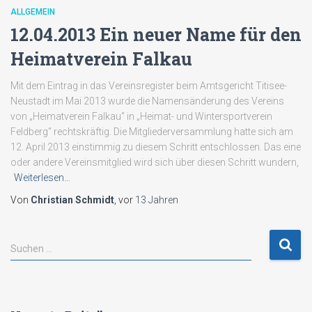
ALLGEMEIN
12.04.2013 Ein neuer Name für den
Heimatverein Falkau
Mit dem Eintrag in das Vereinsregister beim Amtsgericht Titisee-
Neustadt im Mai 2013 wurde die Namensänderung des Vereins
von „Heimatverein Falkau“ in „Heimat- und Wintersportverein
Feldberg“ rechtskräftig. Die Mitgliederversammlung hatte sich am
12. April 2013 einstimmig zu diesem Schritt entschlossen. Das eine
oder andere Vereinsmitglied wird sich über diesen Schritt wundern,
Weiterlesen…
Von
Christian Schmidt
, vor
13 Jahren
S
Suchen …
u
c
h
e