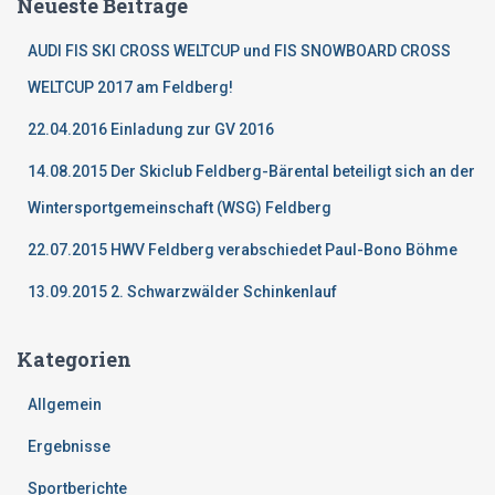
Neueste Beiträge
n
n
AUDI FIS SKI CROSS WELTCUP und FIS SNOWBOARD CROSS
a
c
WELTCUP 2017 am Feldberg!
h
22.04.2016 Einladung zur GV 2016
:
14.08.2015 Der Skiclub Feldberg-Bärental beteiligt sich an der
Wintersportgemeinschaft (WSG) Feldberg
22.07.2015 HWV Feldberg verabschiedet Paul-Bono Böhme
13.09.2015 2. Schwarzwälder Schinkenlauf
Kategorien
Allgemein
Ergebnisse
Sportberichte