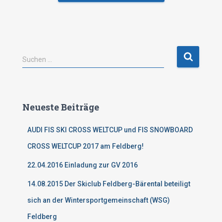
S
Suchen …
u
c
h
e
Neueste Beiträge
n
n
AUDI FIS SKI CROSS WELTCUP und FIS SNOWBOARD
a
c
CROSS WELTCUP 2017 am Feldberg!
h
:
22.04.2016 Einladung zur GV 2016
14.08.2015 Der Skiclub Feldberg-Bärental beteiligt
sich an der Wintersportgemeinschaft (WSG)
Feldberg