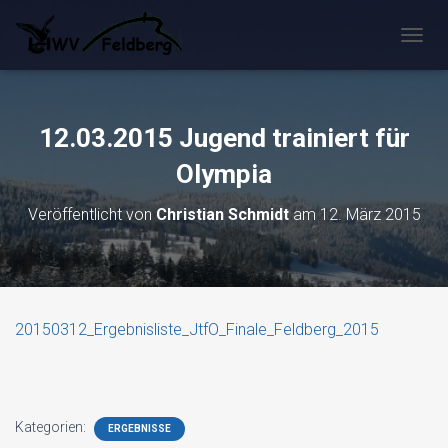
N
A
V
I
G
12.03.2015 Jugend trainiert für
A
T
Olympia
I
O
Veröffentlicht von
Christian Schmidt
am
12. März 2015
N
U
M
S
C
H
20150312_Ergebnisliste_JtfO_Finale_Feldberg_2015
A
L
T
E
N
Kategorien:
ERGEBNISSE